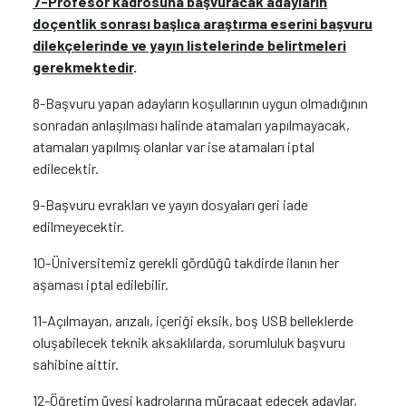
7-Profesör kadrosuna başvuracak adayların
doçentlik sonrası başlıca araştırma eserini başvuru
dilekçelerinde ve yayın listelerinde belirtmeleri
gerekmektedir
.
8-Başvuru yapan adayların koşullarının uygun olmadığının
sonradan anlaşılması halinde atamaları yapılmayacak,
atamaları yapılmış olanlar var ise atamaları iptal
edilecektir.
9-Başvuru evrakları ve yayın dosyaları geri iade
edilmeyecektir.
10-Üniversitemiz gerekli gördüğü takdirde ilanın her
aşaması iptal edilebilir.
11-Açılmayan, arızalı, içeriği eksik, boş USB belleklerde
oluşabilecek teknik aksaklılarda, sorumluluk başvuru
sahibine aittir.
12-Öğretim üyesi kadrolarına müracaat edecek adaylar,