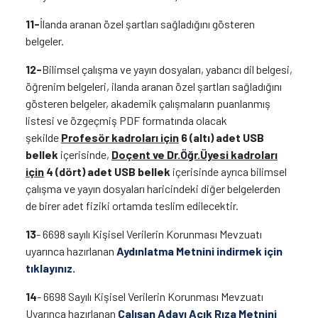
11-
İlanda aranan özel şartları sağladığını gösteren
belgeler.
12-
Bilimsel çalışma ve yayın dosyaları, yabancı dil belgesi,
öğrenim belgeleri, ilanda aranan özel şartları sağladığını
gösteren belgeler, akademik çalışmaların puanlanmış
listesi ve özgeçmiş PDF formatında olacak
şekilde
Profesör kadroları için
6 (altı) adet
USB
bellek
içerisinde,
Doçent ve
Dr.Öğr.Üyesi kadroları
için
4 (dört) adet
USB bellek
içerisinde ayrıca bilimsel
çalışma ve yayın dosyaları haricindeki diğer belgelerden
de birer adet fiziki ortamda teslim edilecektir.
13
- 6698 sayılı Kişisel Verilerin Korunması Mevzuatı
uyarınca hazırlanan
Aydınlatma Metnini indirmek için
tıklayınız.
14
- 6698 Sayılı Kişisel Verilerin Korunması Mevzuatı
Uyarınca hazırlanan
Çalışan Adayı Açık Rıza Metnini