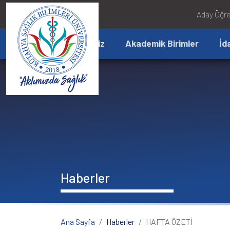
İçeriğe atla
Aday Öğre
Üniversitemiz
Akademik Birimler
İd
Haberler
Ana Sayfa
Haberler
HAFTA ÖZETİ