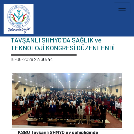
İçeriğe atla
Haberler
TAVŞANLI SHMYO’DA SAĞLIK ve
TEKNOLOJİ KONGRESİ DÜZENLENDİ
16-06-2026 22:30:44
KSBÜ Tavşanlı SHMYO ev sahipliğinde