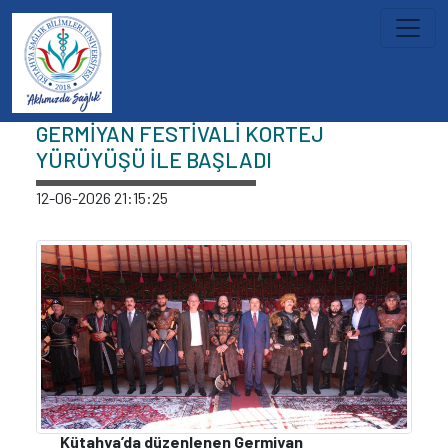
İçeriğe atla
Haberler
GERMİYAN FESTİVALİ KORTEJ
YÜRÜYÜŞÜ İLE BAŞLADI
12-06-2026 21:15:25
Kütahya’da düzenlenen Germiyan