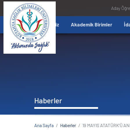
İçeriğe atla
Aday Öğre
Üniversitemiz
Akademik Birimler
İd
Haberler
Ana Sayfa
Haberler
19 MAYIS ATATÜRK‘Ü A