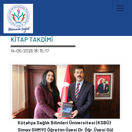
İçeriğe atla
Haberler
KİTAP TAKDİMİ
14-05-2026 18:15:17
Kütahya Sağlık Bilimleri Üniversitesi (KSBÜ)
Simav SHMYO Öğretim Üyesi Dr. Öğr. Üyesi Gül